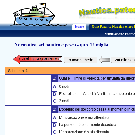
Home
Quiz Patente Nautica entro l
Simulazione Esame
Normativa, sci nautico e pesca - quiz 12 miglia
Scheda n.
1
1)
Qual è il limite di velocità per un'unità da dipor
6 nodi.
E' stabilito dall'Autorità Marittima competente pe
3 nodi.
2)
L'obbligo del soccorso cessa al momento in cu
L'imbarcazione è già affondata.
La persona è certamente deceduta.
L'inbarcazione è stata ritrovata.