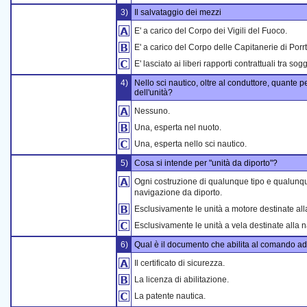
3)
Il salvataggio dei mezzi
E' a carico del Corpo dei Vigili del Fuoco.
E' a carico del Corpo delle Capitanerie di Porrt
E' lasciato ai liberi rapporti contrattuali tra sogge
4)
Nello sci nautico, oltre al conduttore, quante 
dell'unità?
Nessuno.
Una, esperta nel nuoto.
Una, esperta nello sci nautico.
5)
Cosa si intende per "unità da diporto"?
Ogni costruzione di qualunque tipo e qualunqu
navigazione da diporto.
Esclusivamente le unità a motore destinate all
Esclusivamente le unità a vela destinate alla 
6)
Qual è il documento che abilita al comando ad 
Il certificato di sicurezza.
La licenza di abilitazione.
La patente nautica.