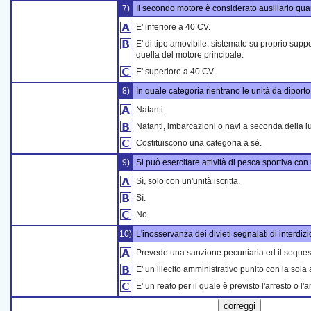
7)
Il secondo motore è considerato ausiliario qu
E' inferiore a 40 CV.
E' di tipo amovibile, sistemato su proprio sup
quella del motore principale.
E' superiore a 40 CV.
8)
In quale categoria rientrano le unità da diport
Natanti.
Natanti, imbarcazioni o navi a seconda della 
Costituiscono una categoria a sé.
9)
Si può esercitare attività di pesca sportiva con
Sì, solo con un'unità iscritta.
Sì.
No.
10)
L'inosservanza dei divieti segnalati di interdi
Prevede una sanzione pecuniaria ed il sequest
E' un illecito amministrativo punito con la so
E' un reato per il quale è previsto l'arresto o 