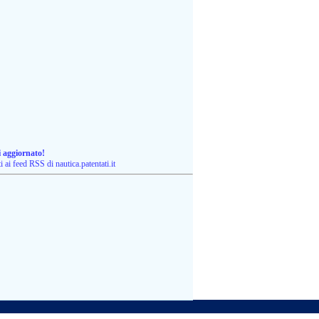
i aggiornato!
ti ai feed RSS di nautica.patentati.it