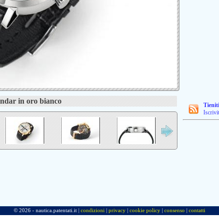
ndar in oro bianco
Tienit
Iscrivi
© 2026 - nautica.patentati.it |
condizioni
|
privacy
|
cookie policy
|
consenso
|
contatti