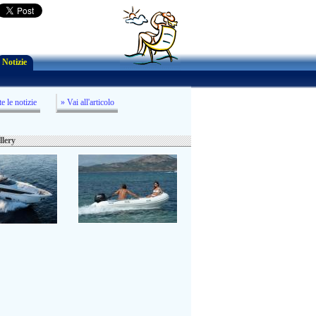
Notizie
te le notizie
» Vai all'articolo
llery