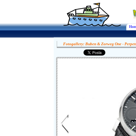
Hom
Fotogallery: Buben & Zorweg One - Perpet