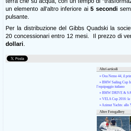
terra che su acqua, con un tempo di “trasformaz
un elemento all’altro inferiore ai
5 secondi
semp
pulsante.
Per la distribuzione del Gibbs Quadski la soci
20 concessionari entro 12 mesi. Il prezzo di ve
dollari
.
Altri articoli
» Oea Nemo 44, il prim
» BMW Sailing Cup Inte
l’equipaggio italiano
» BMW DRIVE & SAIL 
» VELA Cup 2016: la ter
» Azimut Yachts: allo
Altre Fotogallery