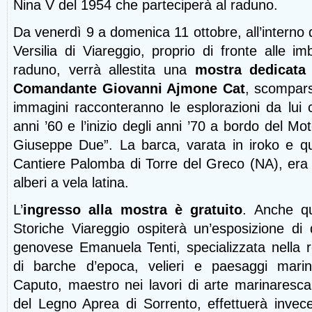
Nina V del 1954 che parteciperà al raduno.
Da venerdì 9 a domenica 11 ottobre, all’interno d
Versilia di Viareggio, proprio di fronte alle im
raduno, verrà allestita una
mostra dedicata 
Comandante Giovanni Ajmone Cat
, scompars
immagini racconteranno le esplorazioni da lui c
anni ’60 e l’inizio degli anni ’70 a bordo del Mo
Giuseppe Due”. La barca, varata in iroko e qu
Cantiere Palomba di Torre del Greco (NA), era
alberi a vela latina.
L’
ingresso alla mostra è gratuito
. Anche qu
Storiche Viareggio ospiterà un’esposizione di q
genovese Emanuela Tenti, specializzata nella re
di barche d’epoca, velieri e paesaggi marini
Caputo, maestro nei lavori di arte marinaresca
del Legno Aprea di Sorrento, effettuerà invece