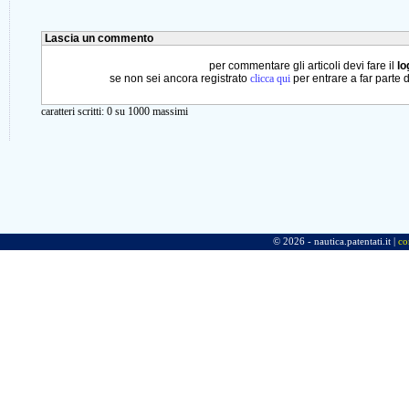
Lascia un commento
per commentare gli articoli devi fare il
lo
se non sei ancora registrato
clicca qui
per entrare a far parte 
caratteri scritti:
0
su 1000 massimi
© 2026 - nautica.patentati.it |
co