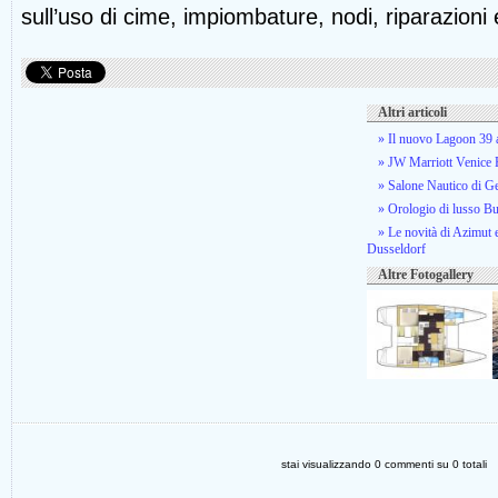
sull’uso di cime, impiombature, nodi, riparazion
Altri articoli
» Il nuovo Lagoon 39 a
» JW Marriott Venice R
» Salone Nautico di G
» Orologio di lusso B
» Le novità di Azimut e
Dusseldorf
Altre Fotogallery
stai visualizzando
0
commenti su
0
totali