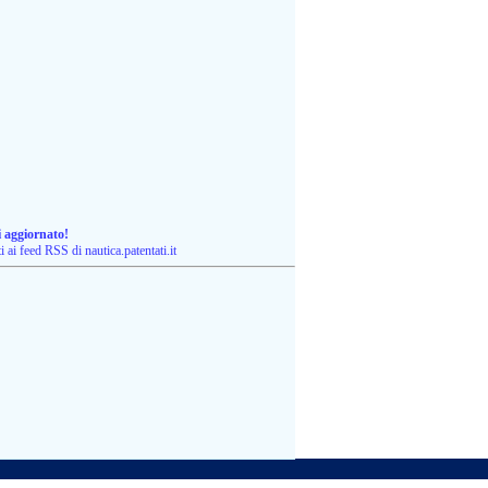
i aggiornato!
ti ai feed RSS di nautica.patentati.it