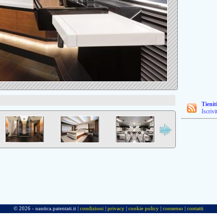
Tienit
Iscrivi
© 2026 - nautica.patentati.it |
condizioni
|
privacy
|
cookie policy
|
consenso
|
contatti