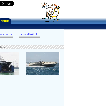
Notizie
te le notizie
» Vai all'articolo
llery