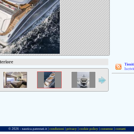
teriore
Tienit
Iscrivi
© 2026 - nautica.patentati.it |
condizioni
|
privacy
|
cookie policy
|
consenso
|
contatti