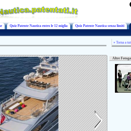
e
Quiz Patente Nautica entro le 12 miglia
Quiz Patente Nautica senza limiti
» Torna a tut
Altre Fotoga