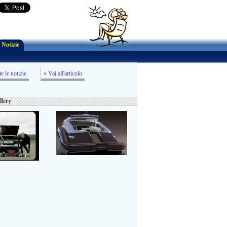
Notizie
te le notizie
» Vai all'articolo
llery