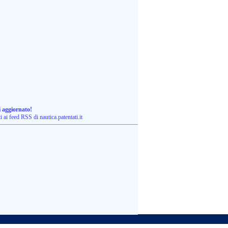
i aggiornato!
ti ai feed RSS di nautica.patentati.it