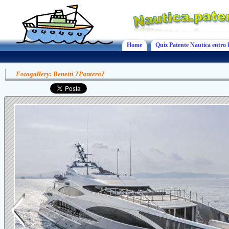
Home
Quiz Patente Nautica entro l
Fotogallery: Benetti ?Pantera?