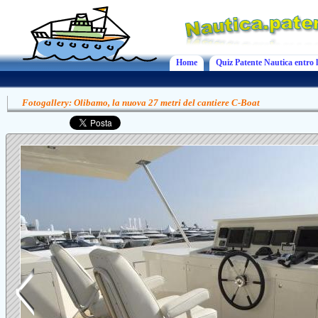
Home
Quiz Patente Nautica entro l
Fotogallery: Olibamo, la nuova 27 metri del cantiere C-Boat