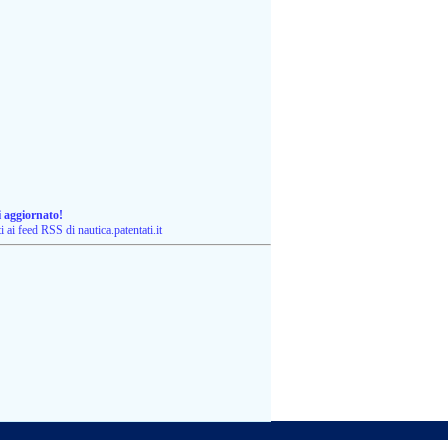
i aggiornato!
ti ai feed RSS di nautica.patentati.it