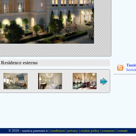
Residence esterno
Tienit
Iscrivi
© 2026 - nautica.patentati.it |
condizioni
|
privacy
|
cookie policy
|
consenso
|
contatti