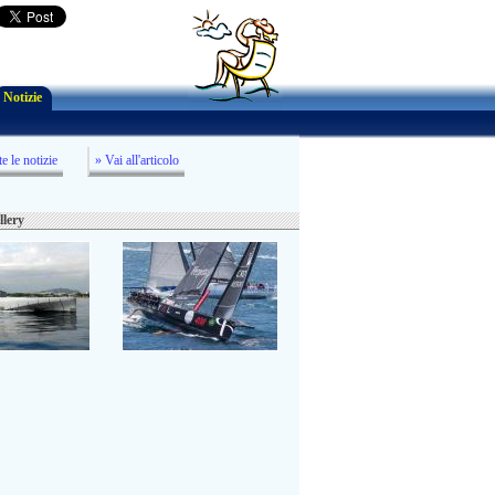
Notizie
te le notizie
» Vai all'articolo
llery