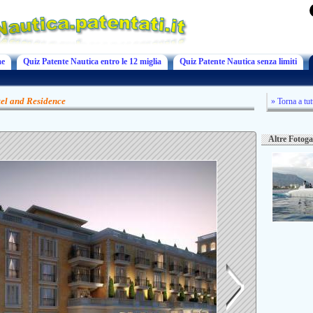
e
Quiz Patente Nautica entro le 12 miglia
Quiz Patente Nautica senza limiti
el and Residence
» Torna a tut
Altre Fotoga