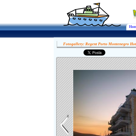
Hom
Fotogallery: Regent Porto Montenegro Hot