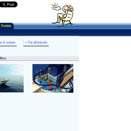
Notizie
te le notizie
» Vai all'articolo
llery