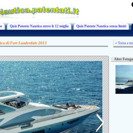
e
Quiz Patente Nautica entro le 12 miglia
Quiz Patente Nautica senza limiti
tico di Fort Lauderdale 2013
» Torna a tut
Altre Fotoga