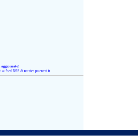
i aggiornato!
ti ai feed RSS di nautica.patentati.it