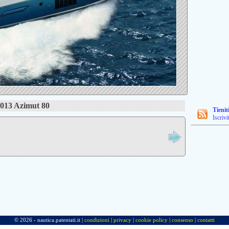
2013 Azimut 80
Tienit
Iscrivi
© 2026 - nautica.patentati.it |
condizioni
|
privacy
|
cookie policy
|
consenso
|
contatti