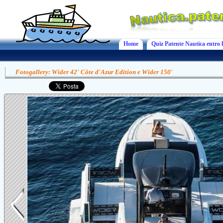
Home
Quiz Patente Nautica entro l
Fotogallery: Wider 42' Côte d'Azur Edition e Wider 150'