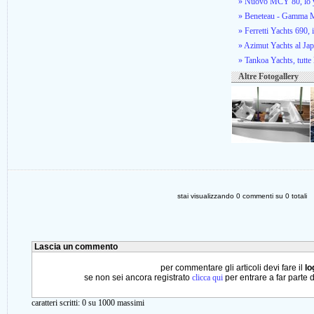
» Nuovo MCY 80, lo ya
» Beneteau - Gamma Mo
» Ferretti Yachts 690, 
» Azimut Yachts al Ja
» Tankoa Yachts, tutte 
Altre Fotogallery
stai visualizzando
0
commenti su
0
totali
Lascia un commento
per commentare gli articoli devi fare il
lo
se non sei ancora registrato
clicca qui
per entrare a far parte 
caratteri scritti:
0
su 1000 massimi