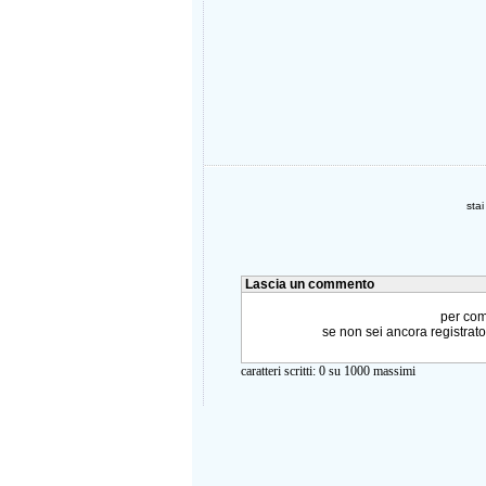
sta
Lascia un commento
per comm
se non sei ancora registrat
caratteri scritti:
0
su 1000 massimi