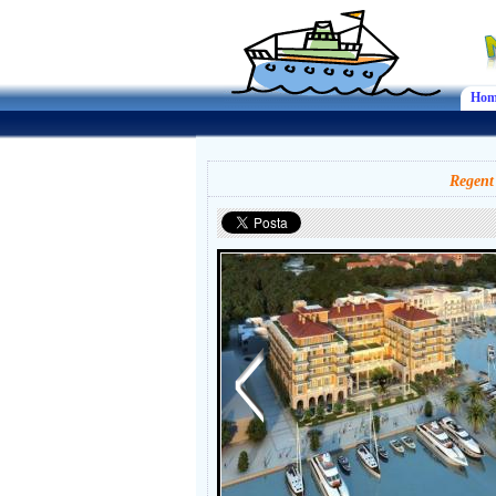
Hom
Regent