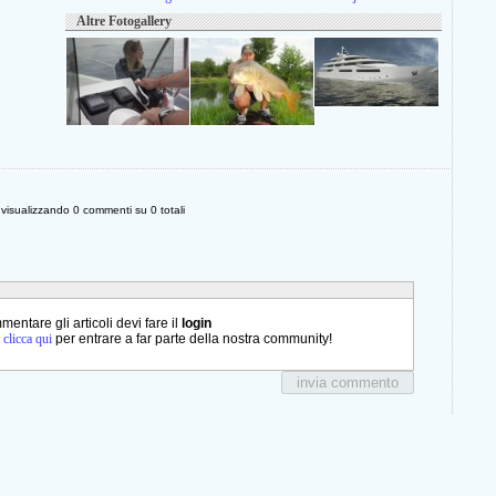
Altre Fotogallery
i visualizzando
0
commenti su
0
totali
entare gli articoli devi fare il
login
o
clicca qui
per entrare a far parte della nostra community!