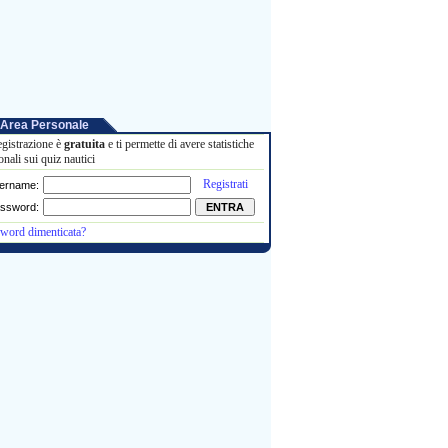
Area Personale
egistrazione è
gratuita
e ti permette di avere statistiche
onali sui quiz nautici
Registrati
ername:
ssword:
word dimenticata?