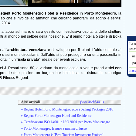
egent Porto Montenegro Hotel & Residence
in
Porto Montenegro
, la
neo che si rivolge ad armatori che cercano panorami da sogno e servizi
e 2014.
ffaccia sul mare, e sarà gestito con l’esclusiva ospitalità delle strutture
ti al mondo nel settore della ricezione. E’ il primo hotel a 5 stelle di Boka
La r
pers
 all’
architettura veneziana
e si sviluppa per 5 piani. L’atrio centrale al
 e sui monti circostanti. Dall’atrio si può proseguire su una passerella in
us
orta in un’”
isola privata
”, ideale per eventi esclusivi.
pa
l & Resort sono 80, e variano da monolocale a veri e propri
attici con
Pass
mprende due piscine, un bar, un bar biblioteca, un ristorante, una cigar
& Fitness Regent.
Altri articoli
(vedi archivio...)
» Regent Hotel Porto Montenegro, ecco i Sailing Packages 2016
» Regent Porto Montenegro Hotel and Residence
» Certificazioni ISO 14001 e ISO 9001 per Porto Montenegro
» Porto Montenegro: la nuova marina di lusso
» Porto Montenegro è “Best Tourism Investment Project”