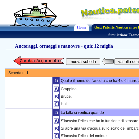
Home
Quiz Patente Nautica entro l
Simulazione Esame
Ancoraggi, ormeggi e manovre - quiz 12 miglia
Scheda n.
1
1)
Qual è il nome dell'ancora che ha 4 o 6 marre
Grappino.
Bruce.
Hall.
2)
La falla si verifica quando
S'incastra l'elica che ha la funzione di sensore
Si apre una via d'acqua sullo scafo dell'imbar
S'incastra l'elica del motore.