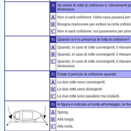
3)
Se siamo in rotta di collisione e i rilevamenti 
diminuisce
Non vi sarà collisione: l'altra nave passerà per
Bisogna manovrare per evitare la certa collisi
Non vi sarà collisione: noi passeremo per primi
4)
Quando si è in presenza di rotta di collisione?
Quando, in caso di rotte convergenti, il rileva
Quando, in caso di rotte convergenti, il rilev
Quando, in caso di rotte convergenti, il rileva
diminuisce.
5)
Esiste il pericolo di collisione quando
Le due rotte sono convergenti.
Le due rotte sono divergenti.
Le due rotte sono parallele ma costanti.
6)
In figura è indicata un'unità all'ormeggio; le 
Spring.
Alla lunga.
Alla ruota.