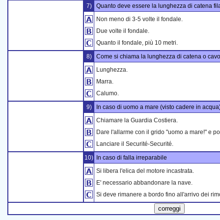
7)
Quanto deve essere la lunghezza di catena fil
Non meno di 3-5 volte il fondale.
Due volte il fondale.
Quanto il fondale, più 10 metri.
8)
Come si chiama la lunghezza di catena o cavo 
Lunghezza.
Marra.
Calumo.
9)
In caso di uomo a mare (visto cadere in acqua
Chiamare la Guardia Costiera.
Dare l'allarme con il grido "uomo a mare!" e poi
Lanciare il Securité-Securité.
10)
In caso di falla irreparabile
Si libera l'elica del motore incastrata.
E' necessario abbandonare la nave.
Si deve rimanere a bordo fino all'arrivo dei rim