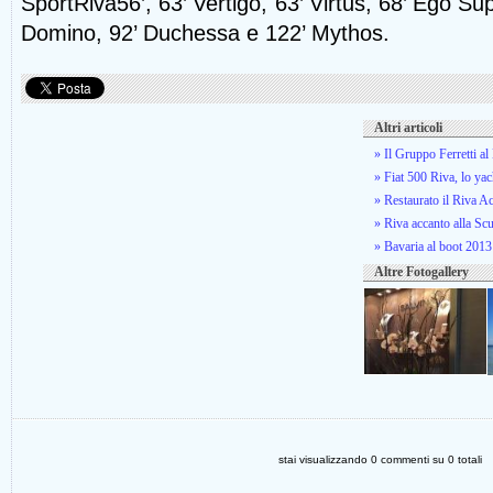
SportRiva56’, 63’ Vertigo, 63’ Virtus, 68’ Ego Su
Domino, 92’ Duchessa e 122’ Mythos.
Altri articoli
» Il Gruppo Ferretti a
» Fiat 500 Riva, lo ya
» Restaurato il Riva 
» Riva accanto alla Sc
» Bavaria al boot 2013
Altre Fotogallery
stai visualizzando
0
commenti su
0
totali