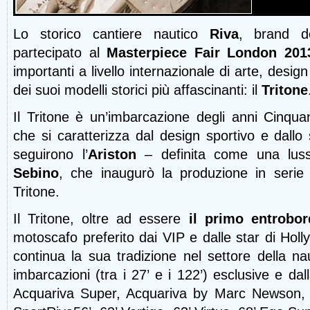
Lo storico cantiere nautico
Riva
, brand d
partecipato al
Masterpiece Fair London 201
importanti a livello internazionale di arte, desig
dei suoi modelli storici più affascinanti: il
Tritone
Il Tritone è un’imbarcazione degli anni Cinqua
che si caratterizza dal design sportivo e dallo 
seguirono l’
Ariston
– definita come una luss
Sebino
, che inaugurò la produzione in serie 
Tritone.
Il Tritone, oltre ad essere
il primo entrobo
motoscafo preferito dai VIP e dalle star di Holl
continua la sua tradizione nel settore della 
imbarcazioni (tra i 27’ e i 122’) esclusive e dall
Acquariva Super, Acquariva by Marc Newson, 