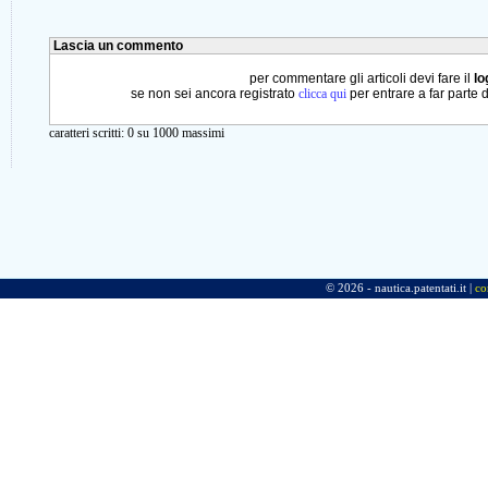
Lascia un commento
per commentare gli articoli devi fare il
lo
se non sei ancora registrato
clicca qui
per entrare a far parte 
caratteri scritti:
0
su 1000 massimi
© 2026 - nautica.patentati.it |
co