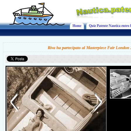
Home
Quiz Patente Nautica entro l
Riva ha partecipato al Masterpiece Fair London 