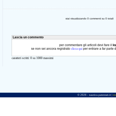
stai visualizzando
0
commenti su
0
totali
Lascia un commento
per commentare gli articoli devi fare il
lo
se non sei ancora registrato
clicca qui
per entrare a far parte 
caratteri scritti:
0
su 1000 massimi
© 2026 - nautica.patentati.it |
co