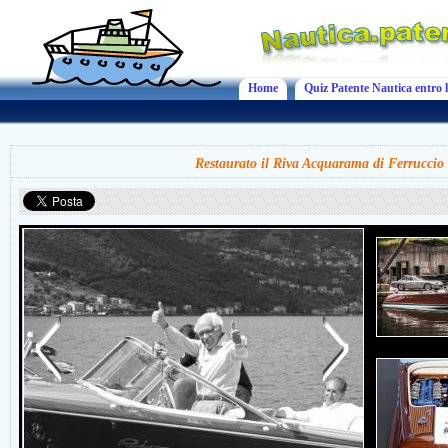
Home
Quiz Patente Nautica entro l
Restaurato il Riva Acquarama di Ferrucci