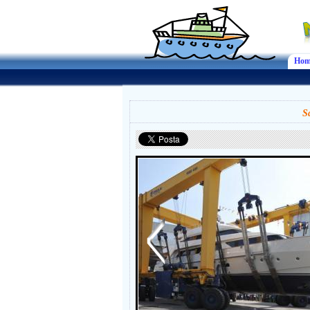
Hom
S