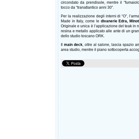
circondato da prendisole, mentre il “fumaiolo
tocco da “tranatlantico anni 30”.
Per la realizzazione degli interni di “O”, l’a
Made in Italy, come le
divanerie Edra, Minott
Originale e unica è l’applicazione del teak in n
resina e metallo applicato alle ante di un gr
dello studio toscano ORK.
Il
main deck
, oltre al salone, lascia spazio
area studio, mentre il piano sottocoperta accog