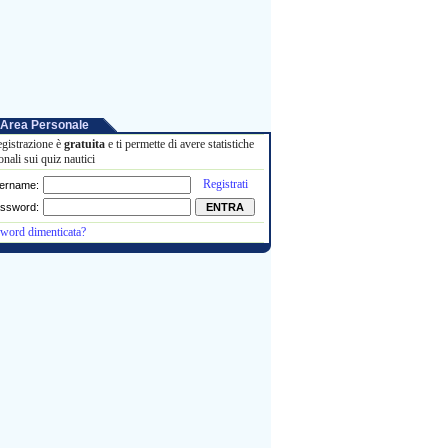
Area Personale
egistrazione è
gratuita
e ti permette di avere statistiche
onali sui quiz nautici
Registrati
ername:
ssword:
word dimenticata?