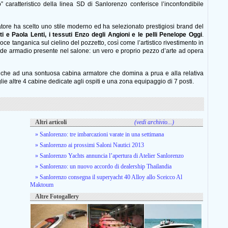
” caratteristico della linea SD di Sanlorenzo conferisce l’inconfondibile
rmatore ha scelto uno stile moderno ed ha selezionato prestigiosi brand del
i e Paola Lenti, i tessuti Enzo degli Angioni e le pelli Penelope Oggi
.
oce tanganica sul cielino del pozzetto, così come l’artistico rivestimento in
ande armadio presente nel salone: un vero e proprio pezzo d’arte ad opera
 anche ad una sontuosa cabina armatore che domina a prua e alla relativa
lie altre 4 cabine dedicate agli ospiti e una zona equipaggio di 7 posti.
Altri articoli
(vedi archivio...)
» Sanlorenzo: tre imbarcazioni varate in una settimana
» Sanlorenzo ai prossimi Saloni Nautici 2013
» Sanlorenzo Yachts annuncia l’apertura di Atelier Sanlorenzo
» Sanlorenzo: un nuovo accordo di dealership Thailandia
» Sanlorenzo consegna il superyacht 40 Alloy allo Sceicco Al
Maktoum
Altre Fotogallery