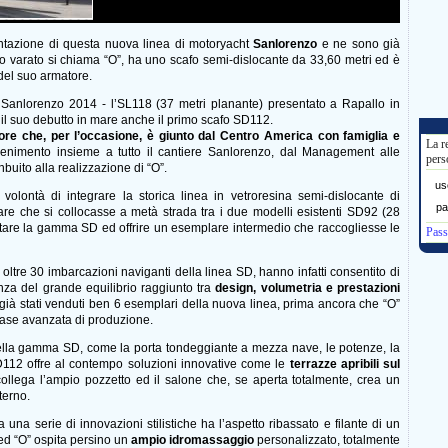
entazione di questa nuova linea di motoryacht
Sanlorenzo
e ne sono già
ato varato si chiama “O”, ha uno scafo semi-dislocante da 33,60 metri ed è
 del suo armatore.
à Sanlorenzo 2014 - l’SL118 (37 metri planante) presentato a Rapallo in
 il suo debutto in mare anche il primo scafo SD112.
tore che, per l’occasione, è giunto dal Centro America con famiglia e
La r
enimento insieme a tutto il cantiere Sanlorenzo, dal Management alle
pers
buito alla realizzazione di “O”.
us
 volontà di integrare la storica linea in vetroresina semi-dislocante di
pa
 che si collocasse a metà strada tra i due modelli esistenti SD92 (28
tare la gamma SD ed offrire un esemplare intermedio che raccogliesse le
Pass
ltre 30 imbarcazioni naviganti della linea SD, hanno infatti consentito di
anza del grande equilibrio raggiunto tra
design, volumetria e prestazioni
già stati venduti ben 6 esemplari della nuova linea, prima ancora che “O”
n fase avanzata di produzione.
ella gamma SD, come la porta tondeggiante a mezza nave, le potenze, la
 SD112 offre al contempo soluzioni innovative come le
terrazze apribili sul
ollega l’ampio pozzetto ed il salone che, se aperta totalmente, crea un
terno.
a una serie di innovazioni stilistiche ha l’aspetto ribassato e filante di un
 ed “O” ospita persino un
ampio idromassaggio
personalizzato, totalmente