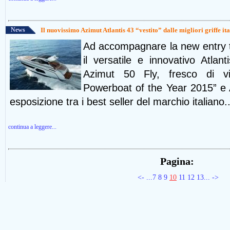
News
Il nuovissimo Azimut Atlantis 43 “vestito” dalle migliori griffe ita
Ad accompagnare la new entry tra
il versatile e innovativo Atla
Azimut 50 Fly, fresco di v
Powerboat of the Year 2015” e 
esposizione tra i best seller del marchio italiano..
continua a leggere...
Pagina:
<-
...7
8
9
10
11
12
13...
->