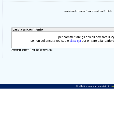
stai visualizzando
0
commenti su
0
totali
Lascia un commento
per commentare gli articoli devi fare il
lo
se non sei ancora registrato
clicca qui
per entrare a far parte 
caratteri scritti:
0
su 1000 massimi
© 2026 - nautica.patentati.it |
co