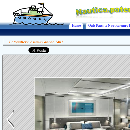
Home
Quiz Patente Nautica entro l
Fotogallery: Azimut Grande 1401