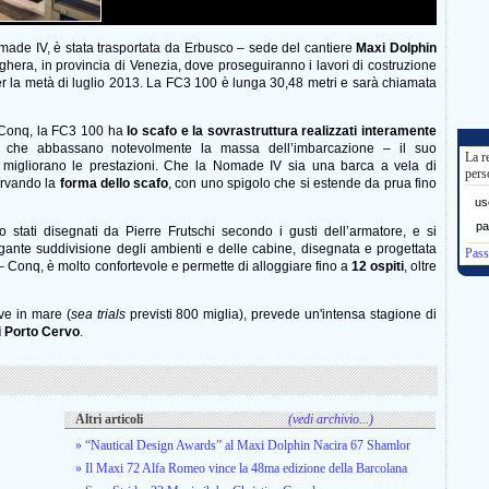
made IV, è stata trasportata da Erbusco – sede del cantiere
Maxi Dolphin
rghera, in provincia di Venezia, dove proseguiranno i lavori di costruzione
er la metà di luglio 2013. La FC3 100 è lunga 30,48 metri e sarà chiamata
t-Conq, la FC3 100 ha
lo scafo e la sovrastruttura realizzati interamente
ti che abbassano notevolmente la massa dell’imbarcazione – il suo
La r
 migliorano le prestazioni. Che la Nomade IV sia una barca a vela di
pers
ervando la
forma dello scafo
, con uno spigolo che si estende da prua fino
us
pa
stati disegnati da Pierre Frutschi secondo i gusti dell’armatore, e si
egante suddivisione degli ambienti e delle cabine, disegnata e progettata
Pass
t – Conq, è molto confortevole e permette di alloggiare fino a
12 ospiti
, oltre
ve in mare (
sea trials
previsti 800 miglia), prevede un'intensa stagione di
i Porto Cervo
.
Altri articoli
(vedi archivio...)
» “Nautical Design Awards” al Maxi Dolphin Nacira 67 Shamlor
» Il Maxi 72 Alfa Romeo vince la 48ma edizione della Barcolana