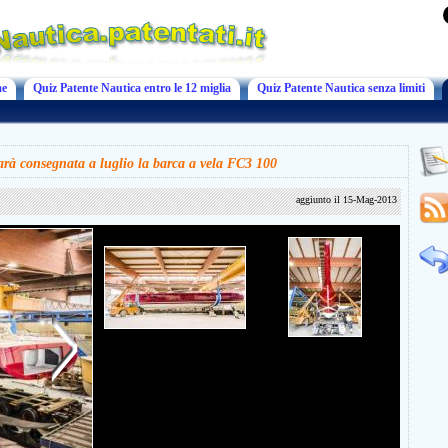
e
Quiz Patente Nautica entro le 12 miglia
Quiz Patente Nautica senza limiti
rà consegnata a luglio la barca a vela FC3 100
aggiunto il 15-Mag-2013