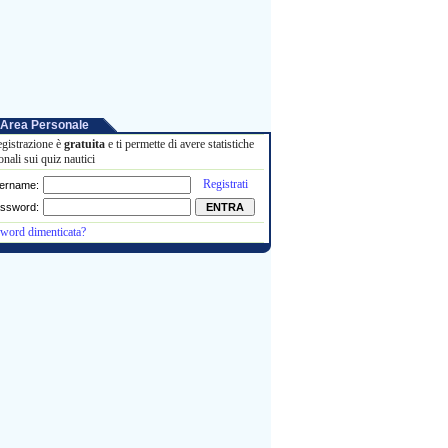
Area Personale
egistrazione è
gratuita
e ti permette di avere statistiche
onali sui quiz nautici
Registrati
ername:
ssword:
word dimenticata?