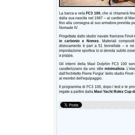
La barca a vela
FC3 100
, che si chiamerà No
dalla sua nascita nel 1987 – ai cantieri di Ma
fino alla consegna al suo armatore prevista p
Nomade IV.
Progettata dallo studio navale francese Fino
in carbonio e Nomex
. Materiali composi
dislocamento è pari a 51 tonnellate – e ne
impostazione sportiva lo si denota subito oss
a poppa.
Gli interni della Maxi Dolphin FC3 100 sono 
caratterizzano da uno stile
minimalista
. L'el
dall'Architetto Pierre Forgia’ dello studio Fino
ai membri dell'equipaggio.
Il programma di FC3 100, dopo i test e le pro
regate a partire dalla
Maxi Yacht Rolex Cup d