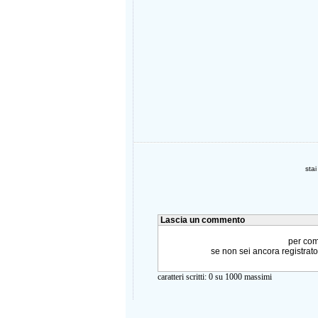
sta
Lascia un commento
per comm
se non sei ancora registrat
caratteri scritti:
0
su 1000 massimi