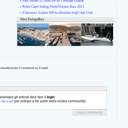
» Sacs Strider 22 Maxi-rib by Christian Grande
» Rolex Capri Sailing Week/Volcano Race 2013
» Il lussuoso Azimut 100 ha debuttato negli Stati Uniti
Altre Fotogallery
i visualizzando
0
commenti su
0
totali
entare gli articoli devi fare il
login
o
clicca qui
per entrare a far parte della nostra community!