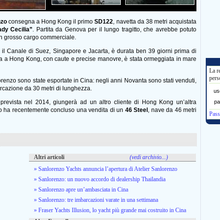
nzo
consegna a Hong Kong il primo
SD122
, navetta da 38 metri acquistata
ady Cecilia”
. Partita da Genova per il lungo tragitto, che avrebbe potuto
 un grosso cargo commerciale.
 il Canale di Suez, Singapore e Jacarta, è durata ben 39 giorni prima di
ata a Hong Kong, con caute e precise manovre, è stata ormeggiata in mare
La r
pers
renzo sono state esportate in Cina: negli anni Novanta sono stati venduti,
rcazione da 30 metri di lunghezza.
us
revista nel 2014, giungerà ad un altro cliente di Hong Kong un’altra
pa
o ha recentemente concluso una vendita di un
46 Steel
, nave da 46 metri
Pass
Altri articoli
(vedi archivio...)
» Sanlorenzo Yachts annuncia l’apertura di Atelier Sanlorenzo
» Sanlorenzo: un nuovo accordo di dealership Thailandia
» Sanlorenzo apre un’ambasciata in Cina
» Sanlorenzo: tre imbarcazioni varate in una settimana
» Fraser Yachts Illusion, lo yacht più grande mai costruito in Cina