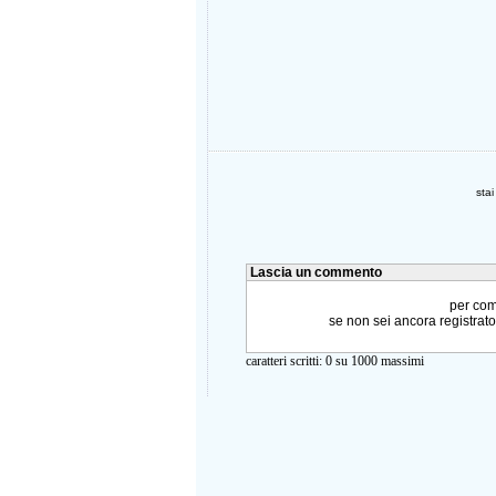
sta
Lascia un commento
per comm
se non sei ancora registrat
caratteri scritti:
0
su 1000 massimi