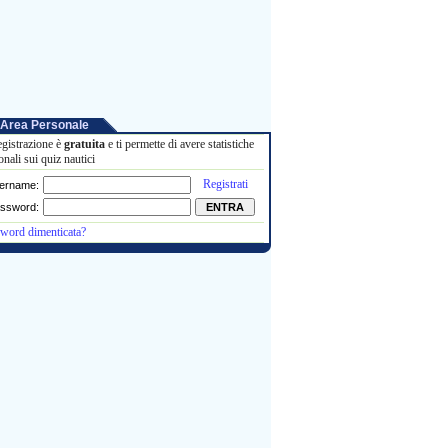
Area Personale
egistrazione è
gratuita
e ti permette di avere statistiche
onali sui quiz nautici
Registrati
ername:
ssword:
word dimenticata?