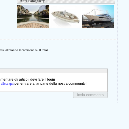
Altre Fotogallery
i visualizzando
0
commenti su
0
totali
entare gli articoli devi fare il
login
o
clicca qui
per entrare a far parte della nostra community!