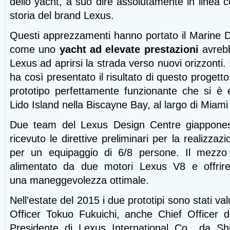
dello yacht, a suo dire assolutamente in linea c
storia del brand Lexus.
Questi apprezzamenti hanno portato il Marine 
come uno
yacht ad elevate prestazioni
avrebb
Lexus ad aprirsi la strada verso nuovi orizzonti
ha così presentato il risultato di questo progetto
prototipo perfettamente funzionante che si è e
Lido Island nella Biscayne Bay, al largo di Miami
Due team del Lexus Design Centre giappones
ricevuto le direttive preliminari per la realizzaz
per un equipaggio di 6/8 persone. Il mezzo
alimentato da due motori Lexus V8 e offrir
una
maneggevolezza ottimale.
Nell’estate del 2015 i due prototipi sono stati va
Officer Tokuo Fukuichi, anche Chief Officer d
Presidente di Lexus International Co., da S