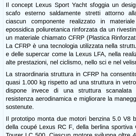
Il concept Lexus Sport Yacht sfoggia un desi
scafo esterno saldamente stretti attorno all
ciascun componente realizzato in material
epossidica poliuretanica rinforzata da un rivestim
un materiale chiamato CFRP (Plastica Rinforzat
La CFRP è una tecnologia utilizzata nella strutt
e delle supercar come la Lexus LFA, nella reali
alte prestazioni, nel ciclismo, nello sci e nel veli
La straordinaria struttura in CFRP ha consentito
quasi 1.000 kg rispetto ad
una struttura in vetr
dispone invece di una struttura scanalata 
resistenza aerodinamica e migliorare la manegge
sostenute.
Il prototipo monta due motori benzina 5.0 V8 b
della coupé Lexus RC F,
della berlina sportiv
Tourer LC 500. Ciascun motore sviluppa oltre